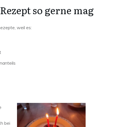
 Rezept so gerne mag
ezepte, weil es:
t
nanteils
e
h bei