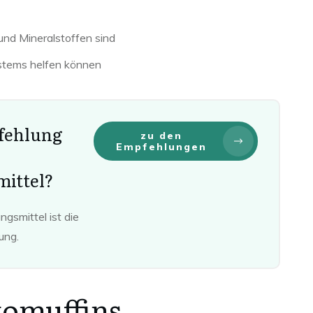
 und Mineralstoffen sind
stems helfen können
fehlung
zu den
Empfehlungen
ittel?
gsmittel ist die
rung.
omuffins