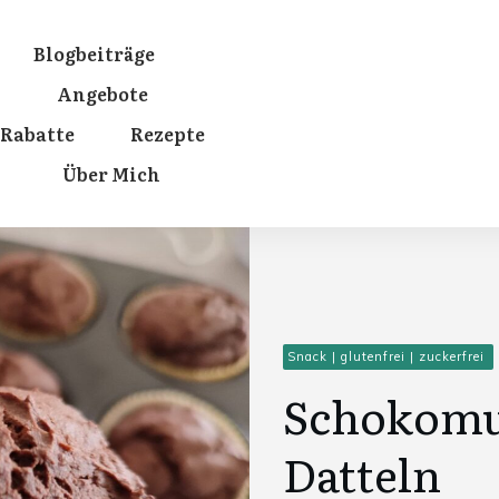
Blogbeiträge
Angebote
Rabatte
Rezepte
Über Mich
Snack
|
glutenfrei
|
zuckerfrei
Schokomuf
Datteln