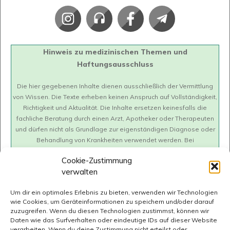
Hinweis zu medizinischen Themen und
Haftungsausschluss
Die hier gegebenen Inhalte dienen ausschließlich der Vermittlung
von Wissen. Die Texte erheben keinen Anspruch auf Vollständigkeit,
Richtigkeit und Aktualität. Die Inhalte ersetzen keinesfalls die
fachliche Beratung durch einen Arzt, Apotheker oder Therapeuten
und dürfen nicht als Grundlage zur eigenständigen Diagnose oder
Behandlung von Krankheiten verwendet werden. Bei
gesundheitlichen Fragen oder Beschwerden soll immer ein Arzt
Cookie-Zustimmung
konsultiert werden. Wir übernehmen keine Haftung für mögliche
verwalten
negative Folgen (inkl. direkte oder indirekte Folgeschäden), die sich
aus der Anwendung der hier dargestellten Information ergeben.
Um dir ein optimales Erlebnis zu bieten, verwenden wir Technologien
wie Cookies, um Geräteinformationen zu speichern und/oder darauf
zuzugreifen. Wenn du diesen Technologien zustimmst, können wir
Daten wie das Surfverhalten oder eindeutige IDs auf dieser Website
verarbeiten. Wenn du deine Zustimmung nicht erteilst oder