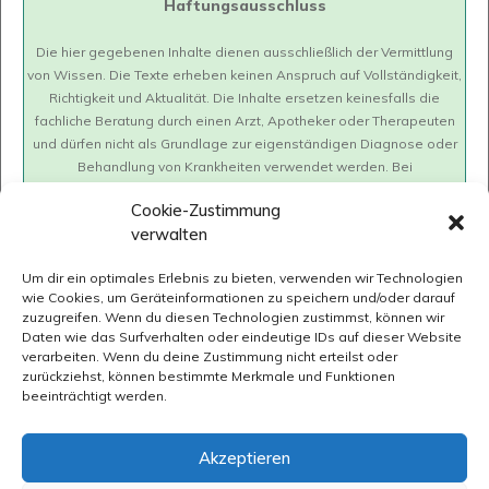
Haftungsausschluss
Die hier gegebenen Inhalte dienen ausschließlich der Vermittlung
von Wissen. Die Texte erheben keinen Anspruch auf Vollständigkeit,
Richtigkeit und Aktualität. Die Inhalte ersetzen keinesfalls die
fachliche Beratung durch einen Arzt, Apotheker oder Therapeuten
und dürfen nicht als Grundlage zur eigenständigen Diagnose oder
Behandlung von Krankheiten verwendet werden. Bei
gesundheitlichen Fragen oder Beschwerden soll immer ein Arzt
Cookie-Zustimmung
konsultiert werden. Wir übernehmen keine Haftung für mögliche
verwalten
negative Folgen (inkl. direkte oder indirekte Folgeschäden), die sich
aus der Anwendung der hier dargestellten Information ergeben.
Um dir ein optimales Erlebnis zu bieten, verwenden wir Technologien
wie Cookies, um Geräteinformationen zu speichern und/oder darauf
zuzugreifen. Wenn du diesen Technologien zustimmst, können wir
Daten wie das Surfverhalten oder eindeutige IDs auf dieser Website
verarbeiten. Wenn du deine Zustimmung nicht erteilst oder
zurückziehst, können bestimmte Merkmale und Funktionen
beeinträchtigt werden.
Impressum
Datenschutz
Cookie-Richtlinie (EU)
Akzeptieren
Medizinischer Disclaimer/ Haftungsausschluss