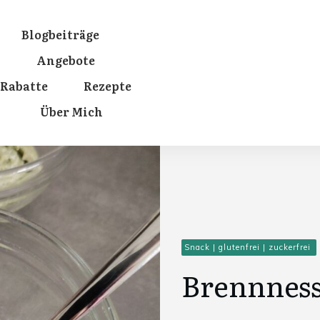
Blogbeiträge
Angebote
Rabatte
Rezepte
Über Mich
Snack
|
glutenfrei
|
zuckerfrei
Brennness