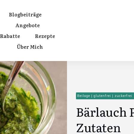
Blogbeiträge
Angebote
Rabatte
Rezepte
Über Mich
Beilage
|
glutenfrei
|
zuckerfrei
Bärlauch P
Zutaten