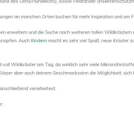
und des Urins/Hundekots), sowie Feldränder (Insektenschutzmit
ungen an manchen Orten buchen für mehr Inspiration und um F
 erweitern und die Suche nach weiteren tollen Wildkräutern 
rknüpfen. Auch
Kindern
macht es sehr viel Spaß, neue Kräuter z
voll Wildkräuter am Tag, da wirklich sehr viele Mikronährstoffe
 Körper aber auch deinem Geschmackssinn die Möglichkeit, si
 anschließend verarbeitest.
r
: