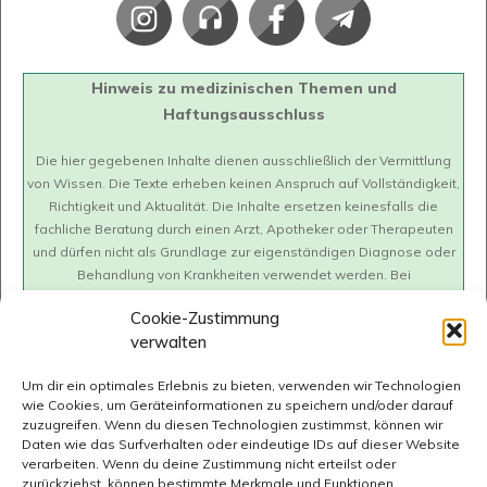
Hinweis zu medizinischen Themen und
Haftungsausschluss
Die hier gegebenen Inhalte dienen ausschließlich der Vermittlung
von Wissen. Die Texte erheben keinen Anspruch auf Vollständigkeit,
Richtigkeit und Aktualität. Die Inhalte ersetzen keinesfalls die
fachliche Beratung durch einen Arzt, Apotheker oder Therapeuten
und dürfen nicht als Grundlage zur eigenständigen Diagnose oder
Behandlung von Krankheiten verwendet werden. Bei
gesundheitlichen Fragen oder Beschwerden soll immer ein Arzt
Cookie-Zustimmung
konsultiert werden. Wir übernehmen keine Haftung für mögliche
verwalten
negative Folgen (inkl. direkte oder indirekte Folgeschäden), die sich
aus der Anwendung der hier dargestellten Information ergeben.
Um dir ein optimales Erlebnis zu bieten, verwenden wir Technologien
wie Cookies, um Geräteinformationen zu speichern und/oder darauf
zuzugreifen. Wenn du diesen Technologien zustimmst, können wir
Daten wie das Surfverhalten oder eindeutige IDs auf dieser Website
verarbeiten. Wenn du deine Zustimmung nicht erteilst oder
zurückziehst, können bestimmte Merkmale und Funktionen