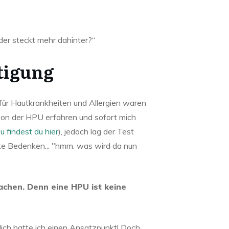
oder steckt mehr dahinter?“
tigung
k für Hautkrankheiten und Allergien waren
von der HPU erfahren und sofort mich
 findest du hier
), jedoch lag der Test
tte Bedenken... "hmm. was wird da nun
achen. Denn eine HPU ist keine
dlich hatte ich einen Ansatzpunkt! Doch