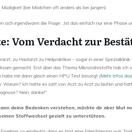
üdigkeit (bei Mädchen oft anders als bei Jungen)
len sich irgendwann die Frage: „Ist das einfach nur eine Phase 
e: Vom Verdacht zur Bestä
rzt, zu Hautarzt zu Heilpraktiker - sogar in einer Spezialklini
rksam gemacht. Erst über das Thema Mikronährstoffe hab ich 
h habe mir dann gleich einen HPU Test besorgt (
Mehr Infos dazu
e. Warum? Ich hatte es satt von Arzt zu Arzt zu laufen und ha
agnose? Nein, danke!".
 kann deine Bedenken verstehen, möchte dir aber Mut m
seinen Stoffwechsel gezielt zu unterstützen.
Ergebnis so eindeutig, dass es fast eine Erleichterung war. En