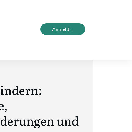
Anmelden
indern:
e,
rderungen und