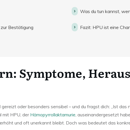
Was du tun kannst, wenn
zur Bestätigung
Fazit: HPU ist eine Chan
ern: Symptome, Herau
nell gereizt oder besonders sensibel – und du fragst dich: „Ist d
al mit HPU, der
Hämopyrrollaktamurie
, auseinandergesetzt habe
rhöht und oft unerkannt bleibt. Doch was bedeutet das konkret