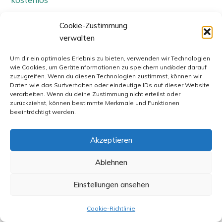
Kurse
Cookie-Zustimmung
Löwenzahn
verwalten
Lifestyle
Um dir ein optimales Erlebnis zu bieten, verwenden wir Technologien
wie Cookies, um Geräteinformationen zu speichern und/oder darauf
zuzugreifen. Wenn du diesen Technologien zustimmst, können wir
RECENT POSTS
Daten wie das Surfverhalten oder eindeutige IDs auf dieser Website
verarbeiten. Wenn du deine Zustimmung nicht erteilst oder
zurückziehst, können bestimmte Merkmale und Funktionen
beeinträchtigt werden.
Löwenzahn Wirkung
Akzeptieren
Vitamine in Wildkräutern
Omega 3 Bedarf
Ablehnen
Omega 3 Lebensmittel
Einstellungen ansehen
Welche Nahrungsergänzungsmittel sind sinnvoll?
Privacy Policy
Copyright 2026 ACME Inc -
Cookie-Richtlinie