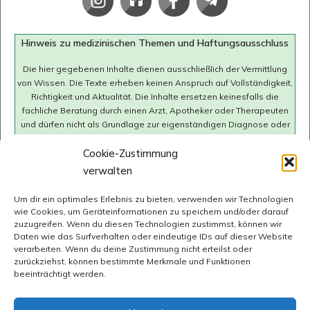
Hinweis zu medizinischen Themen und Haftungsausschluss
Die hier gegebenen Inhalte dienen ausschließlich der Vermittlung
von Wissen. Die Texte erheben keinen Anspruch auf Vollständigkeit,
Richtigkeit und Aktualität. Die Inhalte ersetzen keinesfalls die
fachliche Beratung durch einen Arzt, Apotheker oder Therapeuten
und dürfen nicht als Grundlage zur eigenständigen Diagnose oder
Behandlung von Krankheiten verwendet werden. Bei
gesundheitlichen Fragen oder Beschwerden soll immer ein Arzt
Cookie-Zustimmung
konsultiert werden. Wir übernehmen keine Haftung für mögliche
verwalten
negative Folgen (inkl. direkte oder indirekte Folgeschäden), die sich
aus der Anwendung der hier dargestellten Information ergeben.
Um dir ein optimales Erlebnis zu bieten, verwenden wir Technologien
wie Cookies, um Geräteinformationen zu speichern und/oder darauf
zuzugreifen. Wenn du diesen Technologien zustimmst, können wir
Daten wie das Surfverhalten oder eindeutige IDs auf dieser Website
verarbeiten. Wenn du deine Zustimmung nicht erteilst oder
zurückziehst, können bestimmte Merkmale und Funktionen
beeinträchtigt werden.
Impressum
Datenschutz
Cookie-Richtlinie (EU)