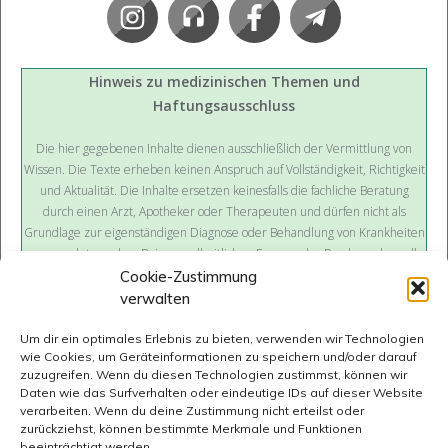
Hinweis zu medizinischen Themen und
Haftungsausschluss
Die hier gegebenen Inhalte dienen ausschließlich der Vermittlung von
Wissen. Die Texte erheben keinen Anspruch auf Vollständigkeit, Richtigkeit
und Aktualität. Die Inhalte ersetzen keinesfalls die fachliche Beratung
durch einen Arzt, Apotheker oder Therapeuten und dürfen nicht als
Grundlage zur eigenständigen Diagnose oder Behandlung von Krankheiten
verwendet werden. Bei gesundheitlichen Fragen oder Beschwerden soll
immer ein Arzt konsultiert werden. Wir übernehmen keine Haftung für
Cookie-Zustimmung
mögliche negative Folgen (inkl. direkte oder indirekte Folgeschäden), die
verwalten
sich aus der Anwendung der hier dargestellten Information ergeben.
Um dir ein optimales Erlebnis zu bieten, verwenden wir Technologien
wie Cookies, um Geräteinformationen zu speichern und/oder darauf
zuzugreifen. Wenn du diesen Technologien zustimmst, können wir
Daten wie das Surfverhalten oder eindeutige IDs auf dieser Website
verarbeiten. Wenn du deine Zustimmung nicht erteilst oder
zurückziehst, können bestimmte Merkmale und Funktionen
Impressum
Datenschutz
beeinträchtigt werden.