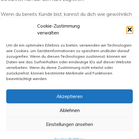
Wenn du bereits Kunde bist, kannst du dich wie gewöhnlich
mit deinen Zugangsdaten einloggen. :)
Cookie-Zustimmung
Bist du Neukunde, bekommst du wahrscheinlich gerade in
verwalten
diesem Moment eine separate E-Mail mit deinen
Um dir ein optimales Erlebnis zu bieten, verwenden wir Technologien
Zugangsdaten.
wie Cookies, um Geräteinformationen zu speichern und/oder darauf
zuzugreifen. Wenn du diesen Technologien zustimmst, können wir
Viel Spaß beim Hören und Lesen!
Daten wie das Surfverhalten oder eindeutige IDs auf dieser Website
verarbeiten. Wenn du deine Zustimmung nicht erteilst oder
zurückziehst, können bestimmte Merkmale und Funktionen
beeinträchtigt werden.
Zum Login
Akzeptieren
Die Abbuchung erfolgt über den Zahlungsanbieter Copecart
Ablehnen
Einstellungen ansehen
Hinweis: Solltest du keine E-Mail bekommen haben, schau mal in deinem
Spam Ordner. Falls du dein Passwort vergessen hast, kannst du ein
neues Kennwort anfordern.